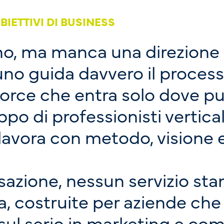
BIETTIVI DI BUSINESS
no, ma manca una direzione 
uno guida davvero il process
force che entra solo dove pu
po di professionisti vertica
 lavora con metodo, visione e
azione, nessun servizio sta
a, costruite per aziende ch
e sul serio in marketing e co