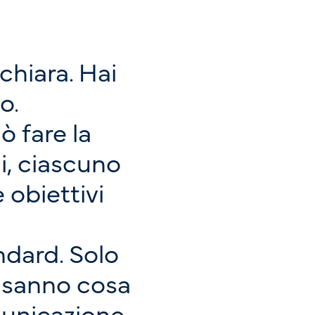
chiara. Hai
o.
ò fare la
li, ciascuno
 obiettivi
ndard. Solo
e sanno cosa
municazione.