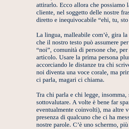
attirarlo. Ecco allora che possiamo l
cliente, nel soggetto delle nostre fr
diretto e inequivocabile “ehi, tu, st
La lingua, malleabile com’è, gira la 
che il nostro testo può assumere per 
“noi”, comunità di persone che, per 
articolo. Usare la prima persona plur
accorciando le distanze tra chi scriv
noi diventa una voce corale, ma prim
ci parla, magari ci chiama.
Tra chi parla e chi legge, insomma,
sottovalutare. A volte è bene far sp
eventualmente coinvolti), ma altre vo
presenza di qualcuno che ci ha messo 
nostre parole. C’è uno schermo, più r