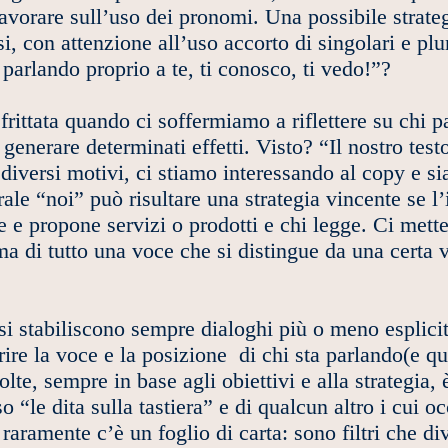
avorare sull’uso dei pronomi. Una possibile strategi
asi, con attenzione all’uso accorto di singolari e p
o parlando proprio a te, ti conosco, ti vedo!”?
frittata quando ci soffermiamo a riflettere su chi pa
generare determinati effetti. Visto? “Il nostro test
diversi motivi, ci stiamo interessando al copy e s
ale “noi” può risultare una strategia vincente se l’
e e propone servizi o prodotti e chi legge. Ci mett
a di tutto una voce che si distingue da una certa 
 si stabiliscono sempre dialoghi più o meno esplici
arire la voce e la posizione di chi sta parlando(e q
lte, sempre in base agli obiettivi e alla strategia,
“le dita sulla tastiera” e di qualcun altro i cui oc
aramente c’è un foglio di carta: sono filtri che di