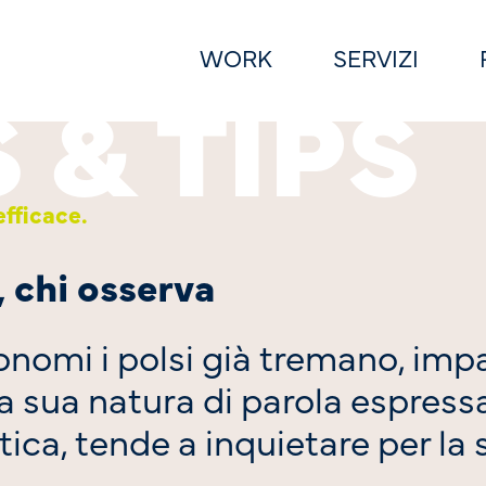
WORK
SERVIZI
fficace.
, chi osserva
ronomi i polsi già tremano, imp
a sua natura di parola espress
a, tende a inquietare per la su