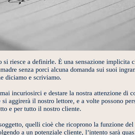
o si riesce a definirle. È una sensazione implicita 
a madre senza porci alcuna domanda sui suoi ingran
che diciamo e scriviamo.
i incuriosirci e destare la nostra attenzione di c
i aggirerà il nostro lettore, e a volte possono per
to e per tutto il nostro cliente.
ggetto, quelli cioè che ricoprono la funzione del 
olgendo a un potenziale cliente, l’intento sarà quas