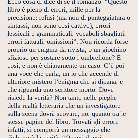
Ecco cosa ci dice di sé il romanzo: “Questo
libro è pieno di errori, mille per la
precisione: refusi (ma non di punteggiatura o
sintassi, non sono così cattivo), errori
lessicali e grammaticali, vocaboli sbagliati,
errori fattuali, omissioni”. Non ricorda forse
proprio un enigma da rivista, o un giochino
sfizioso per sostare sotto l’ombrellone? È
così, e non è chiaramente un caso. C’è poi
una voce che parla, un io che accende di
ulteriore mistero l’enigma che si dipana, e
che riguarda uno scrittore morto. Dove
risiede la verità? Non tanto nelle pieghe
della realtà letteraria che un investigatore
sulla scena dovrà scovare, no, quanto tra le
stesse pagine del libro. Trovati gli errori,
infatti, si comporrà un messaggio che
dichiarerà la verità. “Quanti di voi